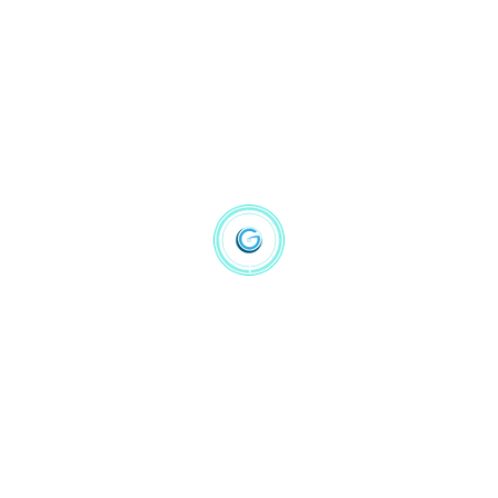
SKU:
0038
Category:
NLP
Tags:
book
,
intelligence
DESCRIPTION
REVIEWS (1)
Lorem ipsum dolor sit amet, consectetur adipiscing 
elit. Integer vitae purus egestas, vulputate neque nec, 
luctus nibh. Mauris nec ante nec orci dictum imperdiet 
sed ut ex. elit. Integer vitae purus egestas, vulputate 
neque nec, luctus nibh. Mauris nec ante nec orci 
dictum imperdiet sed ut ex. elit. Integer vitae purus 
egestas, 
Duis vel tortor et leo semper consectetur. Nulla 